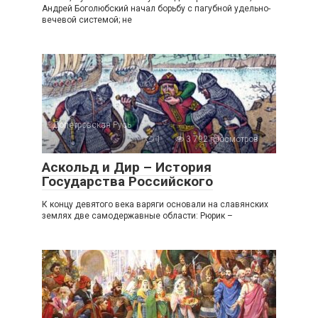
Андрей Боголюбский начал борьбу с пагубной удельно-
вечевой системой; не
Допетровская Русь
1
3 792 просмотров
Аскольд и Дир – История
Государства Российского
К концу девятого века варяги основали на славянских
землях две самодержавные области: Рюрик –