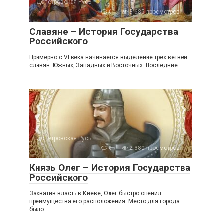
Допетровская Русь
0
3 685 просмотров
Славяне – История Государства
Российского
Примерно с VI века начинается выделение трёх ветвей
славян: Южных, Западных и Восточных. Последние
Допетровская Русь
0
2 380 просмотров
Князь Олег – История Государства
Российского
Захватив власть в Киеве, Олег быстро оценил
преимущества его расположения. Место для города
было