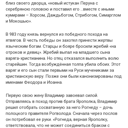
близ своего дворца, «новый истукан Перуна с
серебряною головою и поставил его …вместе с иными
кумирами – Хорсом, Даждьбогом, Стрибогом, Симарглом
и Мокошью».
В 983 году князь вернулся из победного похода на
ятвягов. В честь победы он захотел принести жертвы
языческим богам. Старцы и бояре бросили жребий «на
отроков и девиц». Жребий выпал на младшего сына
варяга-христианина. Но отец отказался выполнить волю
старейшин. Тогда возбуждённая толпа убила обоих. Этот
варяг и его сын стали первыми на Руси мучениками за
христианскую веру. Позже они были канонизированы под
именами Феодора и Иоанна.
Первую свою жену Владимир завоевал силой.
Отправляясь в поход против брата Ярополка, Владимир
решил отобрать сосватанную за него Рогнеду – дочь
полоцкого правителя Рогволода. Сначала через послов
он потребовал ее руки. «Рогнеда, верная Ярополку,
ответствовала, что не может соединиться браком с