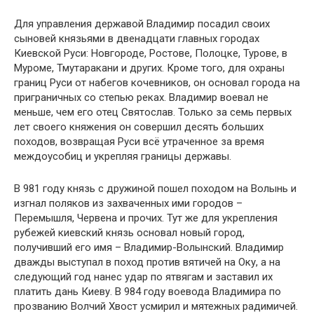
Для управления державой Владимир посадил своих
сыновей князьями в двенадцати главных городах
Киевской Руси: Новгороде, Ростове, Полоцке, Турове, в
Муроме, Тмутаракани и других. Кроме того, для охраны
границ Руси от набегов кочевников, он основал города на
приграничных со степью реках. Владимир воевал не
меньше, чем его отец Святослав. Только за семь первых
лет своего княжения он совершил десять больших
походов, возвращая Руси всё утраченное за время
междоусобиц и укрепляя границы державы.
В 981 году князь с дружиной пошел походом на Волынь и
изгнал поляков из захваченных ими городов –
Перемышля, Червена и прочих. Тут же для укрепления
рубежей киевский князь основал новый город,
получивший его имя – Владимир-Волынский. Владимир
дважды выступал в поход против вятичей на Оку, а на
следующий год нанес удар по ятвягам и заставил их
платить дань Киеву. В 984 году воевода Владимира по
прозванию Волчий Хвост усмирил и мятежных радимичей.