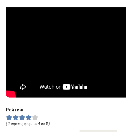
Рейтинг
(
1
оценка, среднее
4
из
5
)