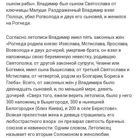
сыном рабы». Владимир был сыном Святослава от
ключницы Малуши. Раздраженный Владимир взял
Полоцк, убил Рогволода и двух его сыновей, и женился
на Рогнеде.
Согласно летописи Владимир имел пять законных жён:
«Рогнеда родила князю Изяслава, Мстислава, Ярослава,
Всеволода и двух дочерей; умертвив брата, он взял в
наложницы свою беременную невестку, родившую
Святополка; от другой законной супруги, Чехини или
Богемки, имел сына Вышеслава; от третьей Святослава и
Мстислава; от четвертой, родом из Болгарии, Бориса и
Глеба». Всего, от законных жён у Владимира было
двенадцать сыновей, и, по меньшей мере, девять
дочерей. «Сверх того, ежели верить летописи, было у него
300 наложниц в Вышегороде, 300 в нынешней
Белогородке (близ Киева), и 200 в селе Берестове».
Всякая прелестная жена и девица страшились его
любострастного взора: он презирал святость брачных
союзов и невинности. Одним словом, Летописец
называет его вторым Соломоном в женолюбии.