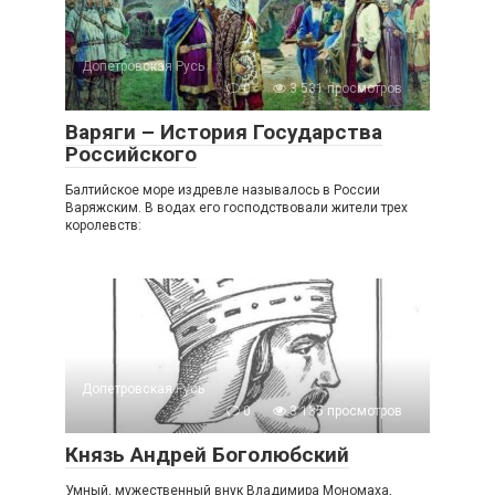
Допетровская Русь
0
3 531 просмотров
Варяги – История Государства
Российского
Балтийское море издревле называлось в России
Варяжским. В водах его господствовали жители трех
королевств:
Допетровская Русь
0
3 135 просмотров
Князь Андрей Боголюбский
Умный, мужественный внук Владимира Мономаха,