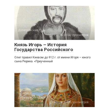
Допетровская Русь
0
3 042 просмотров
Князь Игорь – История
Государства Российского
Олег правил Киевом до 912 г. от имени Игоря – юного
сына Рюрика. «Приученный
Допетровская Русь
0
3 430 просмотров