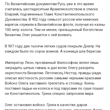
По Византийским документам Русь уже в это время
считалась шестидесятым Архиепископством в списке
Епархий, подчиненных Главе Константинопольского
Духовенства. В 902 году семьсот россов или киевских
варягов служили в Византийском флоте, получая из казны
100 литр золота. Тем не менее, прельщенный богатством
Византии, Олег решается с ней воевать.
В 907 году две тысячи легких судов покрыли Днепр. На
каждом было по сорок воинов. А конница шла берегом.
Император Леон, прозванный Философом, велел лишь
заградить цепью гавань и дал волю Олегу разорять
окрестности Византии. Летописец Нестор, правды ради,
описал жестокость россиян самыми черными красками.
Войско Олега заставило трепетать и столицу. Князь
поставил ладьи на колеса и под парусами по суше пошел
на Константинополь. Греки спешно запросили мира.
Олег остановил войско. Греки в качестве даров