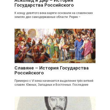
Аскольд и Дир – История
Государства Российского
К концу девятого века варяги основали на славянских
землях две самодержавные области: Рюрик –
Допетровская Русь
0
3 687 просмотров
Славяне – История Государства
Российского
Примерно с VI века начинается выделение трёх ветвей
славян: Южных, Западных и Восточных. Последние