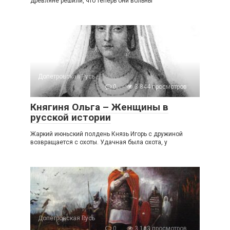
древляне решили, что теперь они вольны
Допетровская Русь
0
3 844 просмотров
Княгиня Ольга – Женщины в
русской истории
Жаркий июньский полдень Князь Игорь с дружиной
возвращается с охоты. Удачная была охота, у
Допетровская Русь
0
3 163 просмотров