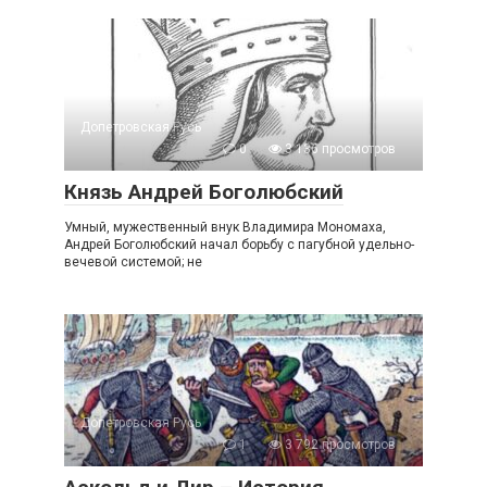
Допетровская Русь
0
3 136 просмотров
Князь Андрей Боголюбский
Умный, мужественный внук Владимира Мономаха,
Андрей Боголюбский начал борьбу с пагубной удельно-
вечевой системой; не
Допетровская Русь
1
3 792 просмотров