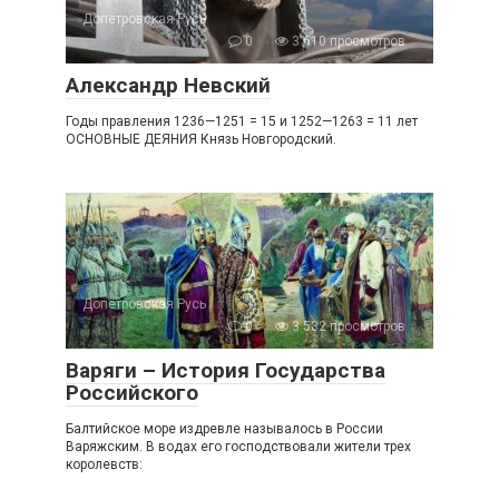
Допетровская Русь
0
3 610 просмотров
Александр Невский
Годы правления 1236—1251 = 15 и 1252—1263 = 11 лет
ОСНОВНЫЕ ДЕЯНИЯ Князь Новгородский.
Допетровская Русь
0
3 532 просмотров
Варяги – История Государства
Российского
Балтийское море издревле называлось в России
Варяжским. В водах его господствовали жители трех
королевств: