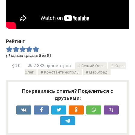
Рейтинг
(
1
оценка, среднее
5
из
5
)
0
2 382 просмотров
Вещий Олег
Князь
Олег
Константинополь
Царьград
Понравилась статья? Поделиться с
друзьями: