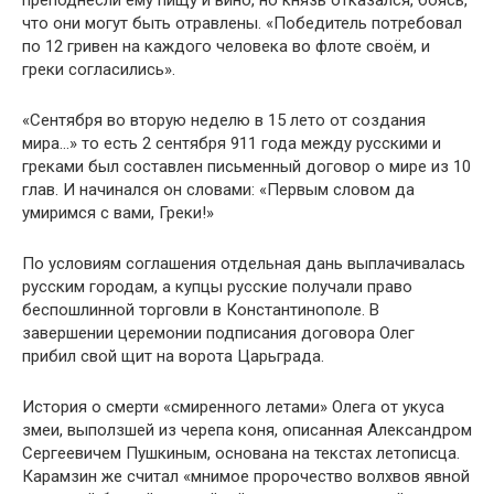
преподнесли ему пищу и вино, но князь отказался, боясь,
что они могут быть отравлены. «Победитель потребовал
по 12 гривен на каждого человека во флоте своём, и
греки согласились».
«Сентября во вторую неделю в 15 лето от создания
мира…» то есть 2 сентября 911 года между русскими и
греками был составлен письменный договор о мире из 10
глав. И начинался он словами: «Первым словом да
умиримся с вами, Греки!»
По условиям соглашения отдельная дань выплачивалась
русским городам, а купцы русские получали право
беспошлинной торговли в Константинополе. В
завершении церемонии подписания договора Олег
прибил свой щит на ворота Царьграда.
История о смерти «смиренного летами» Олега от укуса
змеи, выползшей из черепа коня, описанная Александром
Сергеевичем Пушкиным, основана на текстах летописца.
Карамзин же считал «мнимое пророчество волхвов явной