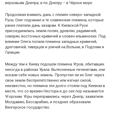
верховьям Днепра, и по Днепру – в Чёрное море.
Продолжая взимать дань с племён северо-западной
Руси, Олег подчинил и те славянские племена, которые
ранее платили дань хазарам. К Киевской Руси
присоединились земли полян, древлян, радимичей,
северян, восточных кривичей и словен ильменских. Под
влияние Олега попали племена западных кривичей,
дреговичей, тиверцев и уличей на Волыни, в Подолии и
Галиции.
Между тем к Киеву подошли племена Угров, обитавших
некогда в районах Урала. Вытесненные печенегами, они
искали себе новых земель. Пропустил ли их Олег через
свои земли беспрепятственно или изгнал силой,
неизвестно, но племена эти долго стояли под Киевом в
месте, что со времен Нестора и до сих пор называется
Угорским. Угры переправились через Днепр, захватили
Молдавию, Бессарабию, и позднее образовали
Венгерское государство.