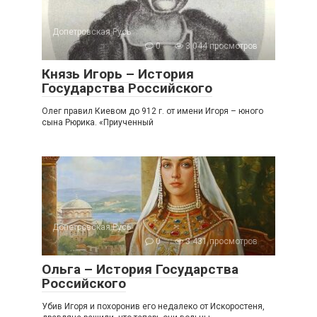
Допетровская Русь
0
3 044 просмотров
Князь Игорь – История
Государства Российского
Олег правил Киевом до 912 г. от имени Игоря – юного
сына Рюрика. «Приученный
Допетровская Русь
0
3 431 просмотров
Ольга – История Государства
Российского
Убив Игоря и похоронив его недалеко от Искоростеня,