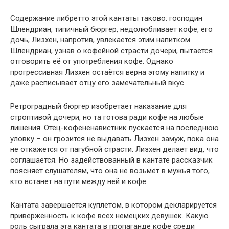
Содержание либретто этой кантаты таково: господин
Шлендриан, типичный бюргер, недолюбливает кофе, его
дочь, Лизхен, напротив, увлекается этим напитком.
Шлендриан, узнав о кофейной страсти дочери, пытается
отговорить её от употребления кофе. Однако
прогрессивная Лизхен остаётся верна этому напитку и
даже расписывает отцу его замечательный вкус.
Ретроградный бюргер изобретает наказание для
строптивой дочери, но та готова ради кофе на любые
лишения. Отец-кофененавистник пускается на последнюю
уловку – он грозится не выдавать Лизхен замуж, пока она
не откажется от пагубной страсти. Лизхен делает вид, что
соглашается. Но задействованный в кантате рассказчик
поясняет слушателям, что она не возьмёт в мужья того,
кто встанет на пути между ней и кофе.
Кантата завершается куплетом, в котором декларируется
приверженность к кофе всех немецких девушек. Какую
роль сыграла эта кантата в пропаганде кофе среди