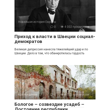
Новейшая история Европы
0
4 002 просмотров
Приход к власти в Швеции социал-
демократов
Великая депрессия нанесла тяжелейший удар и по
Швеции. Дело в том, что обанкротилась гордость
Краеведение
0
4 022 просмотров
Бологое – созвездие усадеб –
Достояние республики