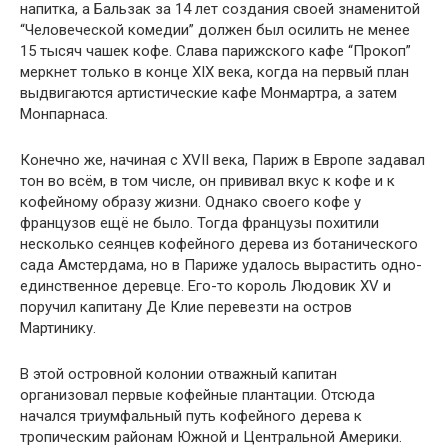
напитка, а Бальзак за 14 лет создания своей знаменитой
“Человеческой комедии” должен был осилить не менее
15 тысяч чашек кофе. Слава парижского кафе “Прокоп”
меркнет только в конце XIX века, когда на первый план
выдвигаются артистические кафе Монмартра, а затем
Монпарнаса.
Конечно же, начиная с XVII века, Париж в Европе задавал
тон во всём, в том числе, он прививал вкус к кофе и к
кофейному образу жизни. Однако своего кофе у
французов ещё не было. Тогда французы похитили
несколько сеянцев кофейного дерева из ботанического
сада Амстердама, но в Париже удалось вырастить одно-
единственное деревце. Его-то король Людовик XV и
поручил капитану Де Клие перевезти на остров
Мартинику.
В этой островной колонии отважный капитан
организовал первые кофейные плантации. Отсюда
начался триумфальный путь кофейного дерева к
тропическим районам Южной и Центральной Америки.