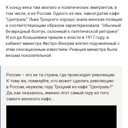
К концу века там хватало и политических эмигрантов, в
том числе, и из России. Одного из них, завсегдатая кафе
“Централь” Льва Троцкого хорошо знала венская полиция
и соответствующим образом характеризовала: “обычный
безвредный болтун, склонный к патетической риторике”.
И когда большевики пришли к власти в 1917 году, в
кабинет министра Австро-Венгрии влетел подчинённый с
этим сенсационным известием. Реакция министра была
весьма показательной:
Россия – это не та страна, где происходят революции.
К тому же, помилуйте, кто может сделать революцию
в России, неужели, герр Троцкий из кафе “Централь?”
Да, как оказалось, именно этот самый герр из того
самого венского кафе….