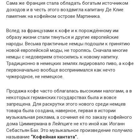
Сама же Франция стала обладать богатым источником
доходов и в честь этого воздвигла капитану Де Клие
памятник на кофейном острове Мартиника.
Вслед за французами к кофе и к порождённому им
образу жизни стали тянуться и другие европейские
народы. Весьма практичные немцы подошли к принятию
новой европейской моды, не торопясь. Сначала многие
немцы с недоверием относились к новому напитку.
Традиционно в немецких землях лидировало пиво, а кофе
первоначально вообще воспринимался как нечто
чужеродное, не немецкое.
Продажа кофе часто облагалась высокими налогами, а в
некоторых германских государствах была и вовсе
запрещена. Для раскрутки этого нового среди немцев
товара была создана, наверное, первая в истории
музыкальная реклама, а сочинил её по заказу кофейного
дома Циммермана в Лейпциге не кто иной как Иоганн
Себастьян Бах. Это музыкальное произведение получило
называние
“Кофейная кантата”.