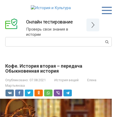
Перейти
к
контенту
Онлайн тестирование
Проверь свои знания в
истории
Поиск:
Кофе. История вторая – передача
Обыкновенная история
Опубликовано:
07.08.2021
История вещей
Елена
Мартьянова