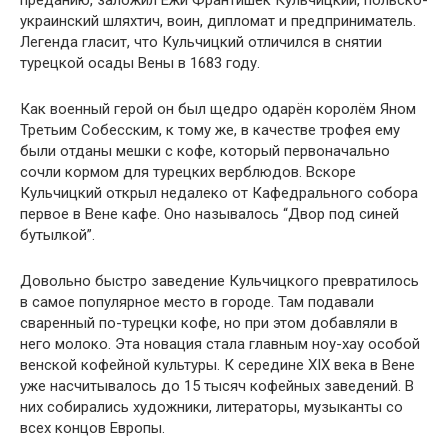
украинский шляхтич, воин, дипломат и предприниматель.
Легенда гласит, что Кульчицкий отличился в снятии
турецкой осады Вены в 1683 году.
Как военный герой он был щедро одарён королём Яном
Третьим Собесским, к тому же, в качестве трофея ему
были отданы мешки с кофе, который первоначально
сочли кормом для турецких верблюдов. Вскоре
Кульчицкий открыл недалеко от Кафедрального собора
первое в Вене кафе. Оно называлось “Двор под синей
бутылкой”.
Довольно быстро заведение Кульчицкого превратилось
в самое популярное место в городе. Там подавали
сваренный по-турецки кофе, но при этом добавляли в
него молоко. Эта новация стала главным ноу-хау особой
венской кофейной культуры. К середине XIX века в Вене
уже насчитывалось до 15 тысяч кофейных заведений. В
них собирались художники, литераторы, музыканты со
всех концов Европы.