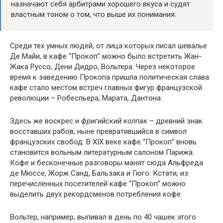
назначают себя арбитрами хорошего вкуса и судят
властным тоном о том, что выше их понимания.
Среди тех умных людей, от лица которых писал шевалье
Де Майи, в кафе “Прокоп” можно было встретить Жан-
Жака Руссо, Дени Дидро, Вольтера. Через некоторое
время к заведению Прокопа пришла политическая слава:
кафе стало местом встреч главных фигур французской
революции – Робеспьера, Марата, Дантона.
Здесь же воскрес и
фригийский колпак
– древний знак
восставших рабов, ныне превратившийся в символ
французских свобод. В XIX веке кафе “Прокоп” вновь
становится вольным литературным салоном Парижа.
Кофе и бесконечные разговоры манят сюда Альфреда
де Мюссе, Жорж Санд, Бальзака и Гюго. Кстати, из
перечисленных посетителей кафе “Прокоп” можно
выделить двух рекордсменов потребления кофе.
Вольтер, например, выпивал в день по 40 чашек этого