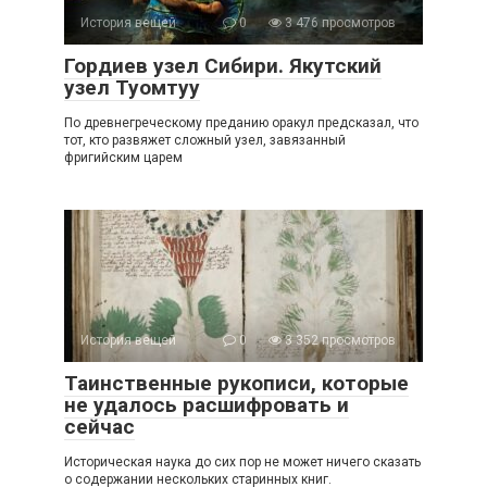
История вещей
0
3 476 просмотров
Гордиев узел Сибири. Якутский
узел Туомтуу
По древнегреческому преданию оракул предсказал, что
тот, кто развяжет сложный узел, завязанный
фригийским царем
История вещей
0
3 352 просмотров
Таинственные рукописи, которые
не удалось расшифровать и
сейчас
Историческая наука до сих пор не может ничего сказать
о содержании нескольких старинных книг.