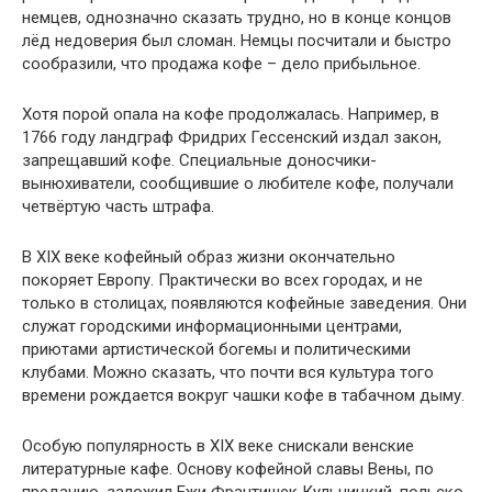
немцев, однозначно сказать трудно, но в конце концов
лёд недоверия был сломан. Немцы посчитали и быстро
сообразили, что продажа кофе – дело прибыльное.
Хотя порой опала на кофе продолжалась. Например, в
1766 году ландграф Фридрих Гессенский издал закон,
запрещавший кофе. Специальные доносчики-
вынюхиватели, сообщившие о любителе кофе, получали
четвёртую часть штрафа.
В XIX веке кофейный образ жизни окончательно
покоряет Европу. Практически во всех городах, и не
только в столицах, появляются кофейные заведения. Они
служат городскими информационными центрами,
приютами артистической богемы и политическими
клубами. Можно сказать, что почти вся культура того
времени рождается вокруг чашки кофе в табачном дыму.
Особую популярность в XIX веке снискали венские
литературные кафе. Основу кофейной славы Вены, по
преданию, заложил Ежи Франтишек Кульчицкий, польско-