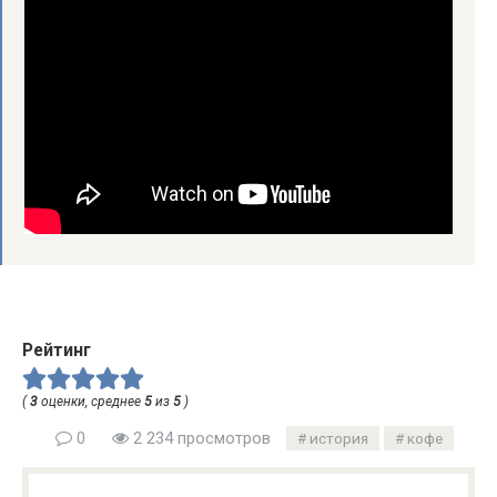
Рейтинг
(
3
оценки, среднее
5
из
5
)
0
2 234 просмотров
история
кофе