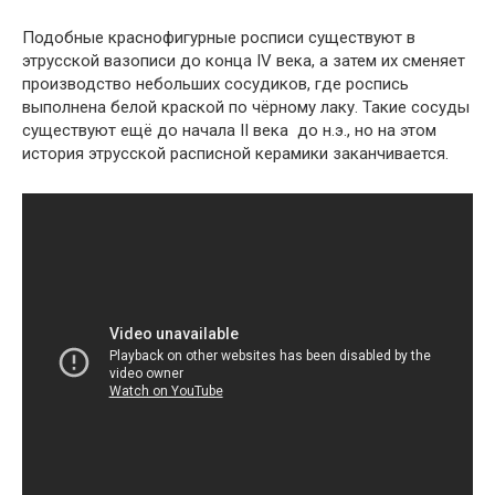
Подобные краснофигурные росписи существуют в
этрусской вазописи до конца IV века, а затем их сменяет
производство небольших сосудиков, где роспись
выполнена белой краской по чёрному лаку. Такие сосуды
существуют ещё до начала II века до н.э., но на этом
история этрусской расписной керамики заканчивается.