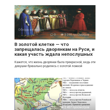
Обзоры из прессы
0
3 098 просмотров
В золотой клетке — что
запрещалась дворянкам на Руси, и
какая участь ждала непослушных
Кажется, что жизнь дворянки была прекрасной, ведь эти
девушки буквально родились с золотой ложкой
Допетровская Русь
0
2 457 просмотров