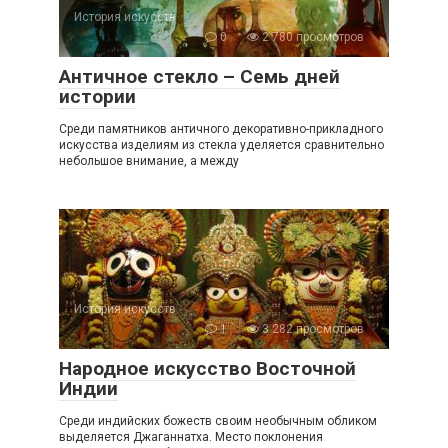
История искусств
0
2 780 просмотров
Античное стекло – Семь дней
истории
Среди памятников античного декоративно-прикладного
искусства изделиям из стекла уделяется сравнительно
небольшое внимание, а между
История искусств
1
3 282 просмотров
Народное искусство Восточной
Индии
Среди индийских божеств своим необычным обликом
выделяется Джаганнатха. Место поклонения