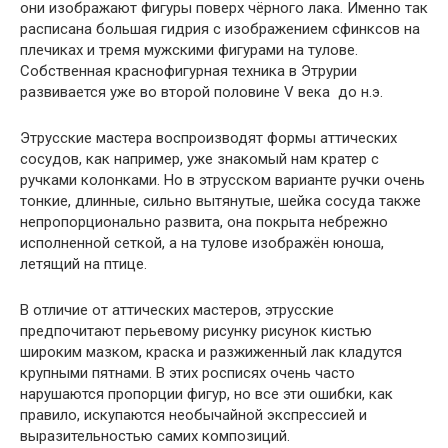
они изображают фигуры поверх чёрного лака. Именно так
расписана большая гидрия с изображением сфинксов на
плечиках и тремя мужскими фигурами на тулове.
Собственная краснофигурная техника в Этрурии
развивается уже во второй половине V века до н.э.
Этрусские мастера воспроизводят формы аттических
сосудов, как например, уже знакомый нам кратер с
ручками колонками. Но в этрусском варианте ручки очень
тонкие, длинные, сильно вытянутые, шейка сосуда также
непропорционально развита, она покрыта небрежно
исполненной сеткой, а на тулове изображён юноша,
летящий на птице.
В отличие от аттических мастеров, этрусские
предпочитают перьевому рисунку рисунок кистью
широким мазком, краска и разжиженный лак кладутся
крупными пятнами. В этих росписях очень часто
нарушаются пропорции фигур, но все эти ошибки, как
правило, искупаются необычайной экспрессией и
выразительностью самих композиций.