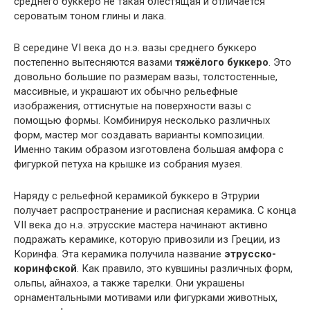
среднего буккеро не такая блестящая и отличается
сероватым тоном глины и лака.
В середине VI века до н.э. вазы среднего буккеро
постепенно вытесняются вазами
тяжёлого буккеро
. Это
довольно большие по размерам вазы, толстостенные,
массивные, и украшают их обычно рельефные
изображения, оттиснутые на поверхности вазы с
помощью формы. Комбинируя несколько различных
форм, мастер мог создавать варианты композиции.
Именно таким образом изготовлена большая амфора с
фигуркой петуха на крышке из собрания музея.
Наряду с рельефной керамикой буккеро в Этрурии
получает распространение и расписная керамика. С конца
VII века до н.э. этрусские мастера начинают активно
подражать керамике, которую привозили из Греции, из
Коринфа. Эта керамика получила название
этрусско-
коринфской
. Как правило, это кувшины различных форм,
ольпы, айнахоэ, а также тарелки. Они украшены
орнаментальными мотивами или фигурками животных,