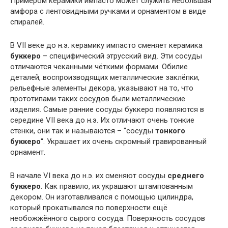
Примером керамики импасто может служить небольшая
амфора с лентовидными ручками и орнаментом в виде
спиралей.
В VII веке до н.э. керамику импасто сменяет керамика
буккеро
– специфический этрусский вид. Эти сосуды
отличаются чеканными чёткими формами. Обилие
деталей, воспроизводящих металлические заклёпки,
рельефные элементы декора, указывают на то, что
прототипами таких сосудов были металлические
изделия. Самые ранние сосуды буккеро появляются в
середине VII века до н.э. Их отличают очень тонкие
стенки, они так и называются – “сосуды
тонкого
буккеро
“. Украшает их очень скромный гравированный
орнамент.
В начале VI века до н.э. их сменяют сосуды
среднего
буккеро
. Как правило, их украшают штампованным
декором. Он изготавливался с помощью цилиндра,
который прокатывался по поверхности ещё
необожжённого сырого сосуда. Поверхность сосудов