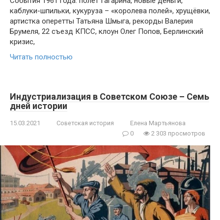
События 1961 года: полёт Гагарина, новые деньги,
каблуки-шпильки, кукуруза – «королева полей», хрущёвки,
артистка оперетты Татьяна Шмыга, рекорды Валерия
Брумеля, 22 съезд КПСС, клоун Олег Попов, Берлинский
кризис,
Читать полностью
Индустриализация в Советском Союзе – Семь
дней истории
15.03.2021
Советская история
Елена Мартьянова
0
2 303 просмотров