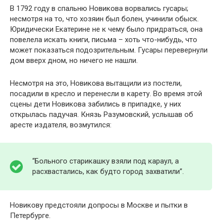
В 1792 году в спальню Новикова ворвались гусары;
несмотря на то, что хозяин был болен, учинили обыск.
Юридически Екатерине не к чему было придраться, она
повелела искать книги, письма – хоть что-нибудь, что
может показаться подозрительным. Гусары перевернули
дом вверх дном, но ничего не нашли.
Несмотря на это, Новикова вытащили из постели,
посадили в кресло и перенесли в карету. Во время этой
сцены дети Новикова забились в припадке, у них
открылась падучая. Князь Разумовский, услышав об
аресте издателя, возмутился:
“Больного старикашку взяли под караул, а
расхвастались, как будто город захватили”.
Новикову предстояли допросы в Москве и пытки в
Петербурге.