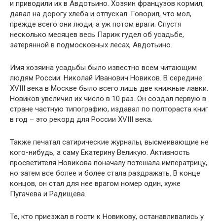
и приводили их в Авдотьино. Хозяин французов кормил,
давал на дорогу хлеба и отпускал. Говорил, что мол,
прежде всего они люди, а уж потом враги. Спустя
несколько месяцев весь Париж гудел об усадьбе,
затерянной в подмосковных лесах, Авдотьино.
Имя хозяина усадьбы было известно всем читающим
людям России: Николай Иванович Новиков. В середине
XVIII века в Москве было всего лишь две книжные лавки.
Новиков увеличил их число в 10 раз. Он создал первую в
стране частную типографию, издавал по полтораста книг
в год – это рекорд для России XVIII века.
Также печатал сатирические журналы, высмеивающие не
кого-нибудь, а саму Екатерину Великую. Активность
просветителя Новикова поначалу потешала императрицу,
но затем все более и более стала раздражать. В конце
концов, он стал для нее врагом номер один, хуже
Пугачева и Радищева.
Те, кто приезжал в гости к Новикову, останавливались у