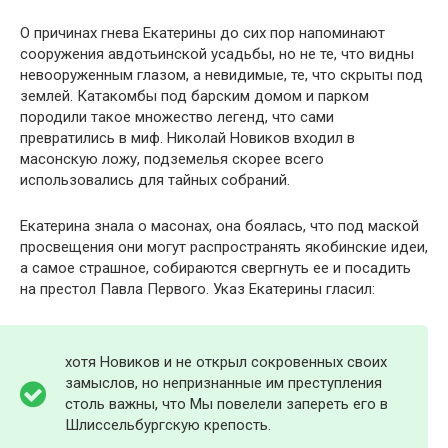
О причинах гнева Екатерины до сих пор напоминают
сооружения авдотьинской усадьбы, но не те, что видны
невооруженным глазом, а невидимые, те, что скрыты под
землей. Катакомбы под барским домом и парком
породили такое множество легенд, что сами
превратились в миф. Николай Новиков входил в
масонскую ложу, подземелья скорее всего
использовались для тайных собраний.
Екатерина знала о масонах, она боялась, что под маской
просвещения они могут распространять якобинские идеи,
а самое страшное, собираются свергнуть ее и посадить
на престол Павла Первого. Указ Екатерины гласил:
хотя Новиков и не открыл сокровенных своих
замыслов, но непризнанные им преступления
столь важны, что Мы повелели запереть его в
Шлиссельбургскую крепость.