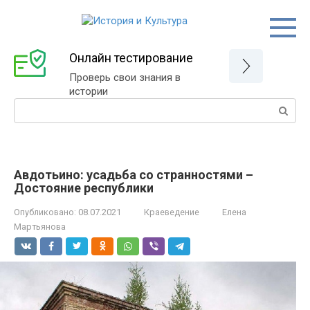
Перейти
к
контенту
Онлайн тестирование
Проверь свои знания в
истории
Поиск:
Авдотьино: усадьба со странностями –
Достояние республики
Опубликовано:
08.07.2021
Краеведение
Елена
Мартьянова