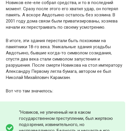
Новиков еле-еле собрал средства, и то в последний
момент. Сразу после этого его хватил удар, он потерял
память. А вскоре Авдотьино осталось без хозяина. В
2001 году дома связи были приватизированы, хозяева
начали их перестраивать по своему усмотрению.
В итоге, эти здания перестали быть похожими на
памятники 18-го века. Уникальные здания усадьбы
Авдотьино, бывшие когда-то символом созидания,
спустя два века стали символом запустения и
разрушения. После смерти Новикова на стол императору
Александру Первому легла бумага, автором ее был
Николай Михайлович Карамзин.
Вот что там значилось:
“Новиков, не уличенный ни в каком
государственном преступлении, был жертвою
подозрения, извинительного, но
несправедливого. Бедность и несчастье его