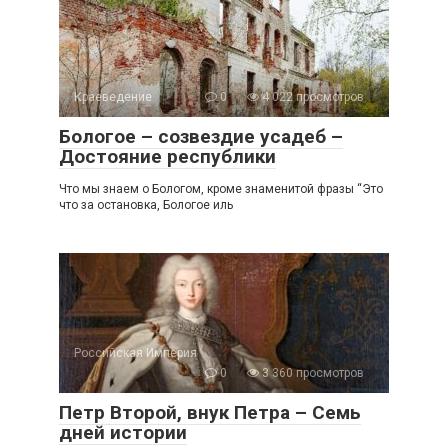
Краеведение
0
4 022 просмотров
Бологое – созвездие усадеб –
Достояние республики
Что мы знаем о Бологом, кроме знаменитой фразы “Это
что за остановка, Бологое иль
Российская Империя
0
3 360 просмотров
Петр Второй, внук Петра – Семь
дней истории