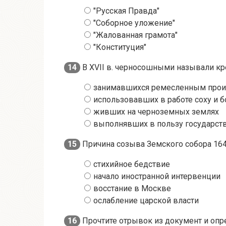
"Русская Правда"
"Соборное уложение"
"Жалованная грамота"
"Конституция"
14
В XVII в. черносошными называли кр
занимавшихся ремесленным про
использовавших в работе соху и б
живших на черноземных землях
выполнявших в пользу государст
15
Причина созыва Земского собора 164
стихийное бедствие
начало иностранной интервенции
восстание в Москве
ослабление царской власти
16
Прочтите отрывок из документ и опр