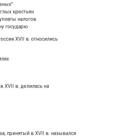
вных"
глых крестьян
уплаты налогов
ну государю
ссии XVII в. относились
млях
 XVII в. делилась на
а, принятый в XVII в. назывался