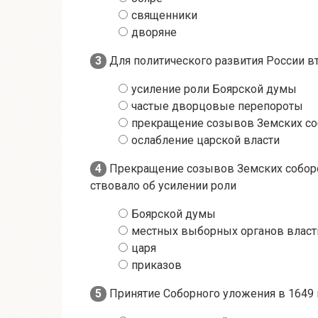
священники
дворяне
3
Для политического развития России вт
усиление роли Боярской думы
частые дворцовые перепороты
прекращение созывов Земских с
ослабление царской власти
4
Прекращение созывов Земских соборов
ствовало об усилении роли
Боярской думы
местных выборных органов власт
царя
приказов
5
Принятие Соборного уложения в 1649 