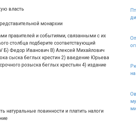
кую власть
Пт
ди
представительной монархии
ми правителей и событиями, связанными с их
Оп
вого столбца подберите соответствующий
ог
V Б) Федор Иванович В) Алексей Михайлович
ока сыска беглых крестин 2) введение Юрьева
срочного розыска беглых крестьян 4) издание
Рю
на
Ов
му
ми
ть натуральные повинности и платить налоги
ание