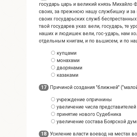
государь царь и великий князь Михайло Ф
своих, за прежнюю нашу службишку и за 
своих государьских служб беспрестанных
твой государев указ: вели, государь, те у
наших и людишек вели, гос-ударь, нам хо
отдельным книгам, и по вьшисем, и по н
купцами
монахами
дворянами
казаками
17
Причиной создания "ближней" ("малой"
учреждение опричнины
увеличение числа представителей
принятие нового Судебника
увеличение состава Боярской ду
18
Усиление власти воевод на местах во