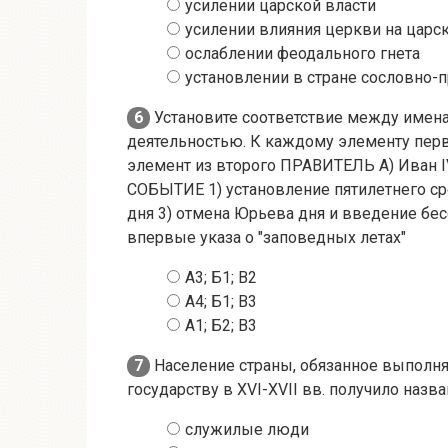
усилении царской власти
усилении влияния церкви на царс
ослаблении феодального гнета
установлении в стране сословно-
6
Установите соответствие между имена
деятельностью. К каждому элементу пер
элемент из второго ПРАВИТЕЛЬ А) Иван I
СОБЫТИЕ 1) установление пятилетнего ср
дня 3) отмена Юрьева дня и введение бес
впервые указа о "заповедных летах"
А3; Б1; В2
А4; Б1; В3
А1; Б2; В3
7
Население страны, обязанное выполня
государству в XVI-XVII вв. получило назв
служилые люди