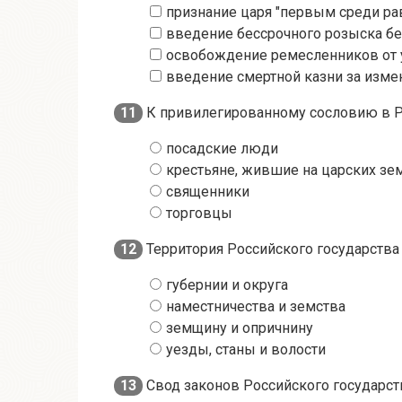
признание царя "первым среди ра
введение бессрочного розыска бе
освобождение ремесленников от 
введение смертной казни за изме
11
К привилегированному сословию в Ро
посадские люди
крестьяне, жившие на царских зе
священники
торговцы
12
Территория Российского государства в
губернии и округа
наместничества и земства
земщину и опричнину
уезды, станы и волости
13
Свод законов Российского государств