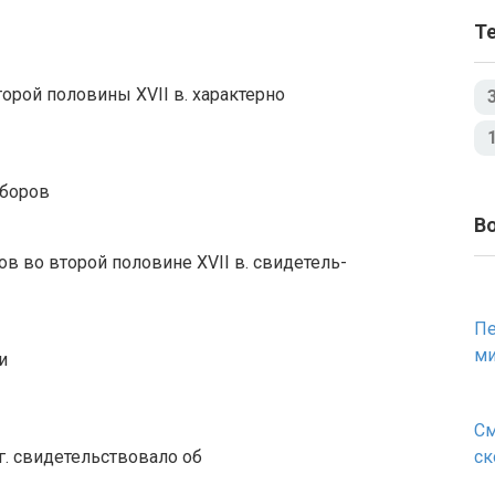
Т
орой половины XVII в. характерно
оборов
В
 во второй половине XVII в. свидетель-
Пе
ми
и
См
г. свидетельствовало об
ск