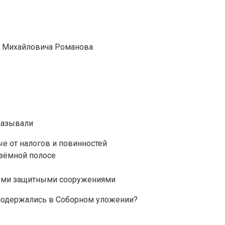
я Михайловича Романова
называли
е от налогов и повинностей
озёмной полосе
ыми защитными сооружениями
содержались в Соборном уложении?