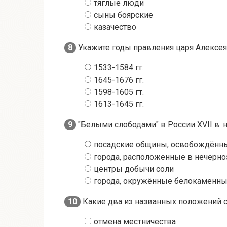
тяглые люди
сыны боярские
казачество
8
Укажите годы правления царя Алексе
1533-1584 гг.
1645-1676 гг.
1598-1605 гт.
1613-1645 гг.
9
"Белыми слободами" в России XVII в. 
посадские общины, освобождённы
города, расположенные в нечерн
центры добычи соли
города, окружённые белокаменн
10
Какие два из названных положений 
отмена местничества