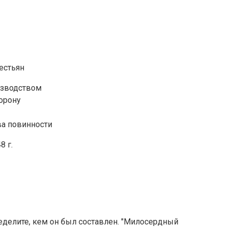
естьян
изводством
орону
ва повинности
8 г.
еделите, кем он был составлен. "Милосердный