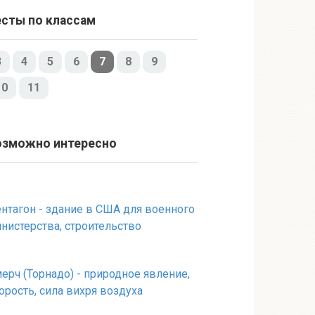
есты по классам
3
4
5
6
7
8
9
10
11
озможно интересно
нтагон - здание в США для военного
нистерства, строительство
ерч (Торнадо) - природное явление,
орость, сила вихря воздуха