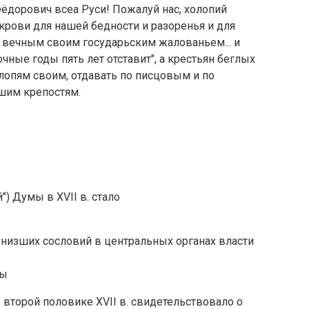
ёдорович всеа Руси! Пожалуй нас, холопий
крови для нашей бедности и разоренья и для
 вечным своим государьским жалованьем... и
рочные годы пять лет отставит", а крестьян беглых
лопям своим, отдавать по писцовым и по
ашим крепостям.
) Думы в XVII в. стало
 низших сословий в центральных органах власти
мы
 второй половике XVII в. свидетельствовало о