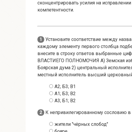
сконцентрировать усилия на исправлении
компетентности.
1
Установите соответствие между назван
каждому элементу первого столбца подбе
внесите в строку ответов выбранные ци
ВЛАСТИЕГО ПОЛНОМОЧИЯ А) Земская изба
Боярская дума 2) центральный исполнител
местный исполнитель высший церковный 
А2; Б3; В1
А1; Б3; В2
А3; Б1; В2
2
К непривилегированному сословию в Р
жители "чёрных слобод"
бояре