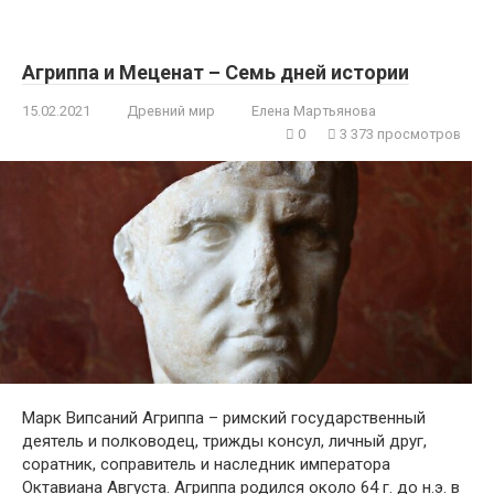
Агриппа и Меценат – Семь дней истории
15.02.2021
Древний мир
Елена Мартьянова
0
3 373 просмотров
Марк Випсаний Агриппа – римский государственный
деятель и полководец, трижды консул, личный друг,
соратник, соправитель и наследник императора
Октавиана Августа. Агриппа родился около 64 г. до н.э. в