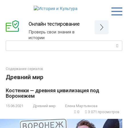
Перейти
к
контенту
Онлайн тестирование
Проверь свои знания в
истории
Поиск:
Содержание сериалов
Древний мир
Костенки — древняя цивилизация под
Воронежем
15.06.2021
Древний мир
Елена Мартьянова
0
3 071 просмотров