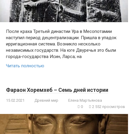
После краха Третьей династии Ура в Месопотамии
наступил период децентрализации. Пришла в упадок
ирригационная система. Возникло несколько
независимых государств. На юге Двуречья это были
города-государства Исин, Ларса; на
Читать полностью
Фараон Хоремхеб – Семь дней истории
15.02.2021
Древний мир
Елена Мартьянова
0
2 552 просмотров