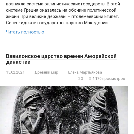
возникла система эллинистических государств. В этой
системе Греция оказалась на обочине политической
жизни. Три великие державы – птолемеевский Египет,
Селевкидское государство, царство Македонии,
Читать полностью
Вавилонское царство времен Аморейской
династии
15.02.2021
Древний мир
Елена Мартьянова
0
4 179 просмотров