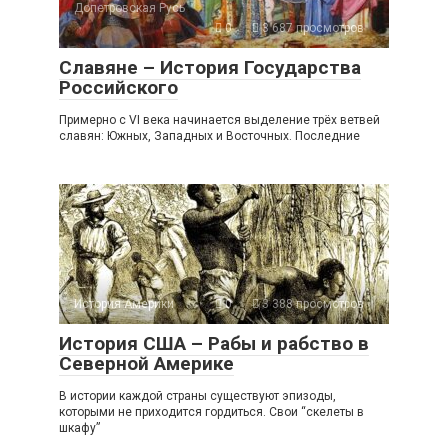
Допетровская Русь
0
3 687 просмотров
Славяне – История Государства
Российского
Примерно с VI века начинается выделение трёх ветвей
славян: Южных, Западных и Восточных. Последние
История Америки
0
3 388 просмотров
История США – Рабы и рабство в
Северной Америке
В истории каждой страны существуют эпизоды,
которыми не приходится гордиться. Свои “скелеты в
шкафу”