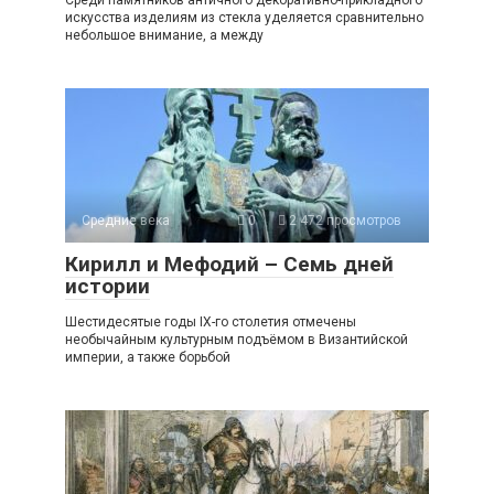
Среди памятников античного декоративно-прикладного
искусства изделиям из стекла уделяется сравнительно
небольшое внимание, а между
Средние века
0
2 472 просмотров
Кирилл и Мефодий – Семь дней
истории
Шестидесятые годы IX-го столетия отмечены
необычайным культурным подъёмом в Византийской
империи, а также борьбой