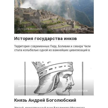
История Америки
1
4 213 просмотров
История государства инков
Территория современных Перу, Боливии и севера Чили
стала колыбелью одной из важнейших цивилизаций в
Допетровская Русь
0
3 135 просмотров
Князь Андрей Боголюбский