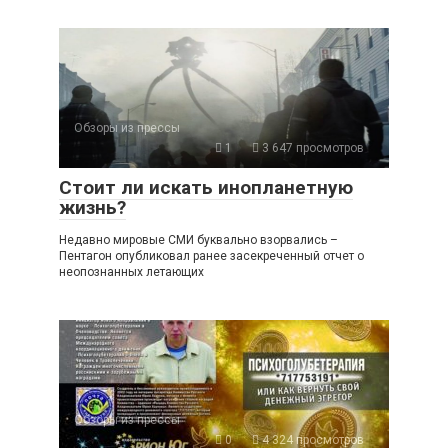
Обзоры из прессы
1
3 647 просмотров
Стоит ли искать инопланетную
жизнь?
Недавно мировые СМИ буквально взорвались –
Пентагон опубликовал ранее засекреченный отчет о
неопознанных летающих
Обзоры из прессы
0
4 324 просмотров