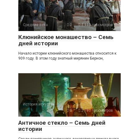
Средние века
0
3 113 просмотров
Клюнийское монашество – Семь
дней истории
Начало истории клюнийского монашества относится к
909 году. В этом году знатный мирянин Бернон,
История искусств
0
2 780 просмотров
Античное стекло – Семь дней
истории