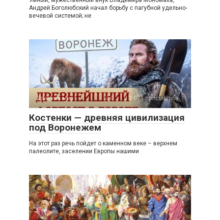
Умный, мужественный внук Владимира Мономаха,
Андрей Боголюбский начал борьбу с пагубной удельно-
вечевой системой; не
Древний мир
0
3 071 просмотров
Костенки — древняя цивилизация
под Воронежем
На этот раз речь пойдет о каменном веке – верхнем
палеолите, заселении Европы нашими