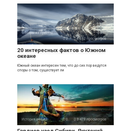
Обзоры из прессы
2
3 682 просмотров
20 интересных фактов о Южном
океане
Южный океан интересен тем, что до сих пор ведутся
споры о том, существует ли
История вещей
0
3 478 просмотров
Гордиев узел Сибири. Якутский