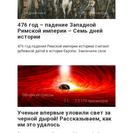
Средние века
0
3 953 просмотров
476 год – падение Западной
Римской империи – Семь дней
истории
476 год падения Римской империи историки считают
рубежной датой в истории Европы. Закончила свое
Обзоры из прессы
1
2 179 просмотров
Ученые впервые уловили свет за
черной дырой! Рассказываем, как
им это удалось