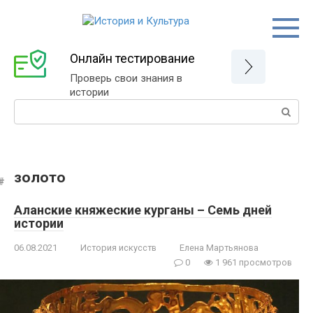
Перейти
к
контенту
Онлайн тестирование
Проверь свои знания в
истории
Поиск:
золото
Аланские княжеские курганы – Семь дней
истории
06.08.2021
История искусств
Елена Мартьянова
0
1 961 просмотров