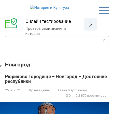
Перейти
к
контенту
Онлайн тестирование
Проверь свои знания в
истории
Поиск:
Новгород
Рюриково Городище – Новгород – Достояние
республики
25.06.2021
Краеведение
Елена Мартьянова
0
2 870 просмотров